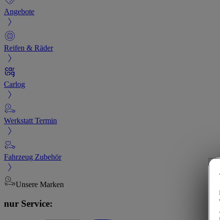
Angebote
Reifen & Räder
Carlog
Werkstatt Termin
Fahrzeug Zubehör
Unsere Marken
nur Service: