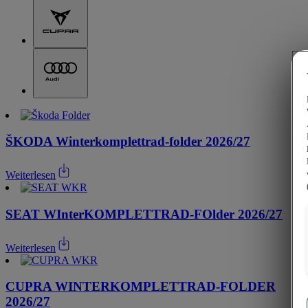
ŠKODA Winterkomplettrad-folder 2026/27
Weiterlesen
SEAT WInterKOMPLETTRAD-FOlder 2026/27
Weiterlesen
CUPRA WINTERKOMPLETTRAD-FOLDER
2026/27