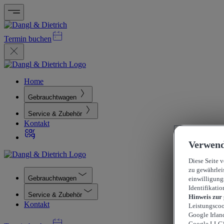
Termin buchen
Home
Gebrauchtwagen
Service & Zubehör
Kontakt
Verwend
Diese Seite 
zu gewährlei
Gebrauchtwagen
einwilligung
Identifikatio
Service & Zubehör
Hinweis zur
Kontakt
Leistungscoo
Google Irlan