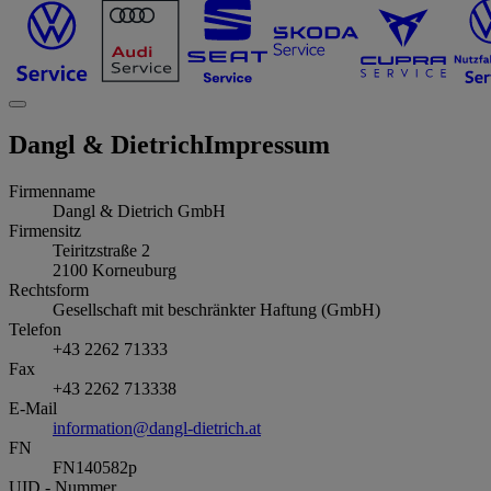
Dangl & Dietrich
Impressum
Firmenname
Dangl & Dietrich GmbH
Firmensitz
Teiritzstraße 2
2100
Korneuburg
Rechtsform
Gesellschaft mit beschränkter Haftung (GmbH)
Telefon
+43 2262 71333
Fax
+43 2262 713338
E-Mail
information@dangl-dietrich.at
FN
FN140582p
UID - Nummer