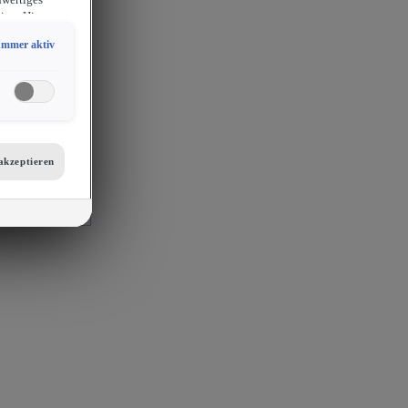
hwertiges
ion. Hieraus
sam
Immer aktiv
chlossen
erlangen
endige
ies auch für
er
etails zu den
tellungen am
akzeptieren
 auf unsere
mit
s, Porsche