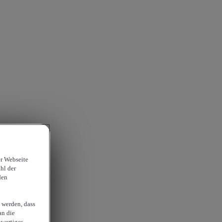
er Webseite
hl der
den
 werden, dass
an die